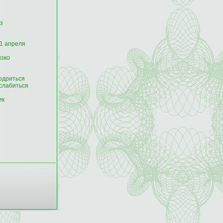
з
т
 1 апреля
изко
одриться
слабиться
ик