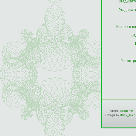
Угадыват
Угадыват
Козлик и во
За
Геометр
Автор
about me
Design by
dady_MYK