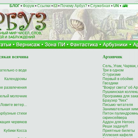
БЛОГ
•
Форум
•
Ссылки
•
•
Почему Арбуз?
•
Служебная
•
UN
•
сякая всячина
Архивчик
Сель, Угам, Чарвак,
ательно о воде
Три в одном
О туризме
Календромы
Первый в обойме
Гвоздики
ые развлечения
"Вокруг света" об А
Пушкинская коллек
елый молочник
Программа для зак
Браузер "Nex"
Ловите ветер...
Письмо читателя
Занимательная хим
Арбузные стихи
Питон палиндромны
скринсейвера
кация червяков
Аддон для Heroes
Реши задачу!!!
Кубики Косса
Приятные билеты
Иллюзия кафеля