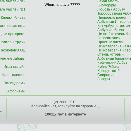
ель мыслей №2
Закон Мэрфи
Where is Java ?????
Биоморфы
ель мыслей №1
Любовь к Арбузу
Торообразный Арбу
Кнопки Рунета
Проверьте время
Арбузный Интерне
лки, новая игра
Как Арбуз встретил
Арбузная бахча
дачи про время
Не стойте очень бл
Взвесим часы
Полторы трубы
Простые числа
Психотерапия - взб
Технология ОЦ
Психотерапия - рас
Стенд, который...
ические забавы
Арбузный балаганч
Кубический Арбуз
Игры-онлайн
Кубик Рубика
Хакеру - нет!!!
Наш телескоп
Спирограф
Авторы
Палиндромы
Афоризмы
)c( 2000-2019
Kопирайта нет, копируйте на здоровье :)
C
10011
лет в Интернете
2