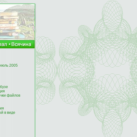
 июль 2005
рбузе
ция
ачки файлов
ия
й в виде