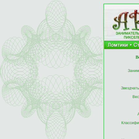
В
Заним
Звездчат
Вес
Классифи