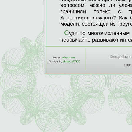
вопросом: можно ли уложи
граничили только с т
А противоположного? Как 
модели, состоящей из треу
С
удя по многочисленным 
необычайно развивают интел
Kопирайта не
Автор
about me
Design by
dady_MYKC
1001