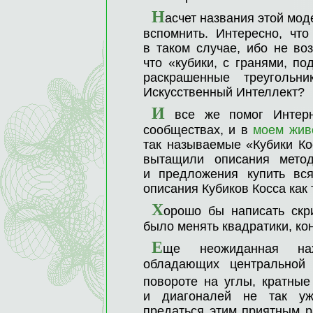
Н
асчет названия этой мод
вспомнить. Интересно, что
в таком случае, ибо не во
что «кубики, с гранями, п
раскрашенные треуголь
Искусственный Интеллект?
И
все же помог Интерн
сообществах, и в
моем жив
так называемые «Кубики Ко
вытащили описания метод
и предложения купить вс
описания Кубиков Косса как 
Х
орошо бы написать скр
было менять квадратики, кон
Е
ще неожиданная нах
обладающих центральной 
повороте на углы, кратные
и диагоналей не так уж
предаться этим приятным р