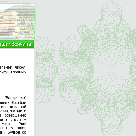
епеней чисел,
 круг 8 прямых
"Вентрелле"
аницу Джефри
. многое на ней
 Итак, заходите
кб)
совершенно
аете - и вы там
В меню Pool
из трех типов
ный бульон со