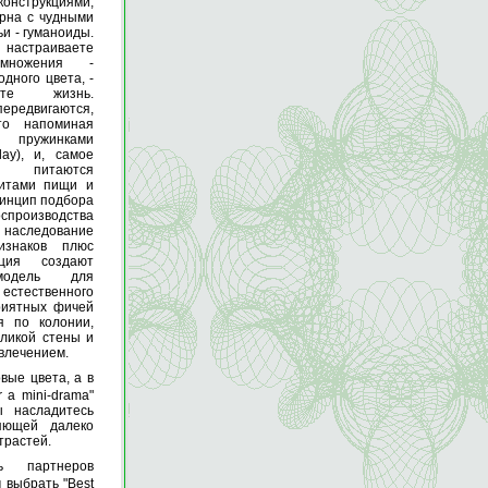
нструкциями,
рна с чудными
ьи - гуманоиды.
астраиваете
змножения -
одного цвета, -
ете жизнь.
едвигаются,
то напоминая
пружинками
ay), и, самое
и питаются
итами пищи и
инцип подбора
спроизводства
аследование
изнаков плюс
ация создают
модель для
естественного
риятных фичей
я по колонии,
ликой стены и
звлечением.
вые цвета, а в
 a mini-drama"
ы насладитесь
яющей далеко
трастей.
партнеров
 выбрать "Best