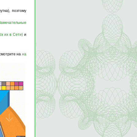
утка), поэтому
Замечательные
ск их в Сети)
и
 смотрите на
на