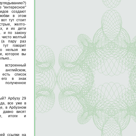
подглядыванию?)
е "интересное"
оидов создают
любви в этом
 вот тут стоит
трые, желто-
х, и их дети
.. и по закону
а чисто желтый
 (а пару раз
 тут говорит
но нельзя же
ие, которое вы
льно...
встроенный
английском,
 есть список
у его в знак
полученное
ый? Арбузу 29
да, все уже в
це, в Арбузном
 давно висят
се, итоги и
шей ссылки на