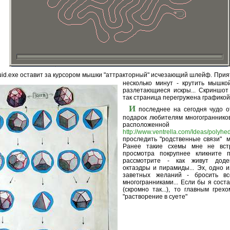
uid.exe оставит за курсором мышки "аттракторный"
исчезающий шлейф. Прият
несколько минут - крутить мышко
разлетающиеся искры... Скриншот
так страница перегружена графикой
И
последнее на сегодня чудо о
подарок любителям многогранников
расположенн
http://www.ventrella.com/Ideas/polyhe
проследить "родственные связи" м
Ранее такие схемы мне не встр
просмотра покрупнее кликните 
рассмотрите - как живут додек
октаэдры и пирамиды... Эх, одно 
заветных желаний - бросить вс
многогранниками... Если бы я сост
(скромно так...), то главным гре
"растворение в суете"