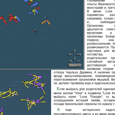
случайными ко
опыты Франкеште
монстрами и, трет
В меню Love н
параметры ра
например, только 
и... наблюда
Организмы пер
дрыгаются (чем-
мускулами и 
организмы Sodapl
главное, он
разбросанными б
размножаются. Пр
партнера для во
потомства, н
родительских пр
случайная мут
достоверную 
проверки теории 
отбора Чарльза Дарвина. А наличие п
вроде масштабирования, перемещени
перетаскивания организмов мышкой, Ве
пр. делают проверку еще и чудесным ра
Е
сли выбрать для родителей одинако
меню кнопки "View" в подменю "Look for
выбрать пункт "Love Triangle", то в
созерцанием историй любви, оставл
позади бразильские сериалы по накалу с
А
еще интереснее задать 
противоположного цвета а из мини драм