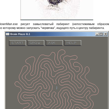
BownMan.exe рисует замысловатый лабиринт (непостижимым образо
о которому можно запускать "червячка", ищущего путь к центру лабиринта.