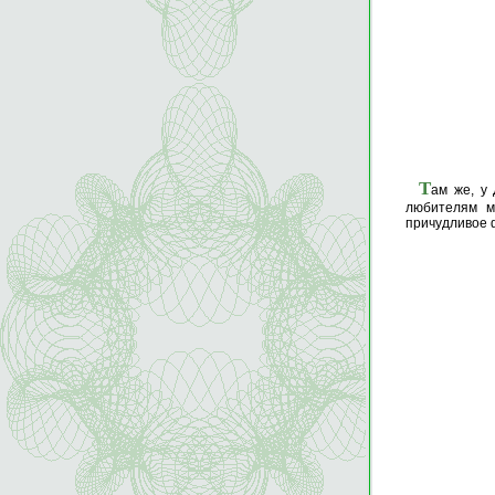
Т
ам же, у
любителям м
причудливое 