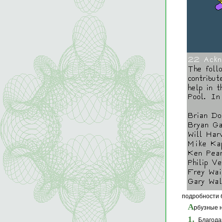
подробности б
А
рбузные 
1.
Благодар