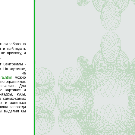
ная забава на
й и наблюдать
 не привожу, и
.
т Вентреллы -
. На картинке,
ой на
dra.html
можно
ногогранников.
ечались. Для
по картинке и
аэдры, кубы,
из самых-самых
е и заняться
авлял заповеди
хом выделил бы