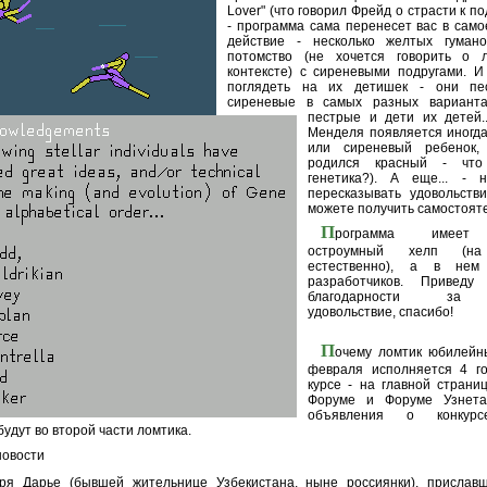
Lover" (что говорил Фрейд о страсти к 
- программа сама перенесет вас в само
действие - несколько желтых гуман
потомство (не хочется
говорить о 
контексте) с сиреневыми подругами. И
поглядеть на их детишек - они пес
сиреневые в самых разных варианта
пестрые и дети их детей.
Менделя появляется иногд
или сиреневый ребенок,
родился красный - что
генетика?). А еще... - 
пересказывать удовольств
можете получить самостояте
П
рограмма имеет 
остроумный хелп (на 
естественно), а в нем
разработчиков. Привед
благодарности за 
удовольствие, спасибо!
П
очему ломтик юбилейн
февраля исполняется 4 го
курсе - на главной страни
Форуме и Форуме Узнета
объявления о конкур
удут во второй части ломтика.
новости
я Дарье (бывшей жительнице Узбекистана, ныне россиянки), прислав