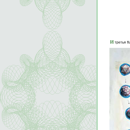
И
третья fl