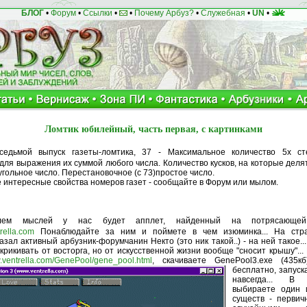
БЛОГ
•
Форум
•
Ссылки
•
•
Почему Арбуз?
•
Служебная
•
UN
•
Ломтик юбилейный, часть первая, с картинками
седьмой выпуск газеты-ломтика, 37 - Максимальное количество 5х ст
ля выражения их суммой любого числа. Количество кусков, на которые делят
гольное число. Перестановочное (с 73)простое число.
е интересные свойства номеров газет - сообщайте в Форум или мылом.
елем мыслей у нас будет апплет, найденный на потрясающей 
trella.com
Понаблюдайте за ним и поймете в чем изюминка... На стр
зал активный арбузник-форумчанин Некто (это ник такой..) - на ней такое..
крикивать от восторга, но от искусственной жизни вообще "сносит крышу"...
w.ventrella.com/GenePool/gene_pool.html
, скачиваете GenePool3.exe (435
бесплатно, запуск
навсегда... 
выбираете один 
существ - первич