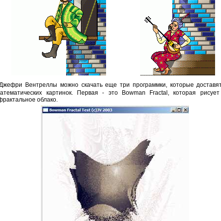
 Джефри Вентреллы можно скачать еще три программки, которые доставят
атематических картинок. Первая - это Bowman Fractal, которая рисуе
фрактальное облако.