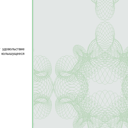
 удовольствие
т колышущееся