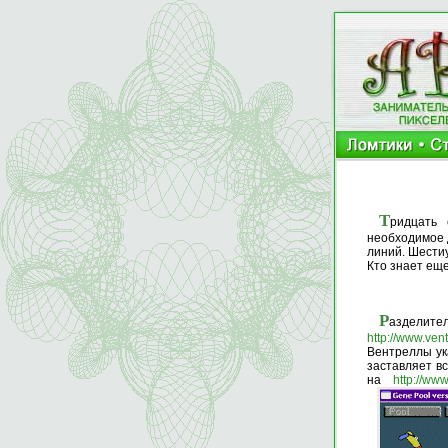
Т
ридцать 
необходимое д
линий. Шестиу
Кто знает ещ
Р
азделит
http://www.ven
Вентреллы ука
заставляет вс
на
http://ww