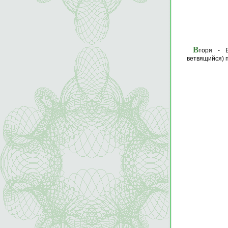
В
торя - 
ветвящийся) п