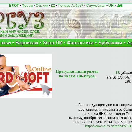
БЛОГ
•
Форум
•
Ссылки
•
•
Почему Арбуз?
•
Служебная
•
UN
•
Прогулки пилигримов
О
публик
по залам Пи-клуба.
Hard'n'Soft №
100
-
В последующие дни я эксперим
растениями, птицами и рыбами
спирали ДНК, составлял Пе
систему, изобретал законы согласов
"пи". Знаете, чего стоит изобрести
http://www.rg-rb.de/ch&k/200