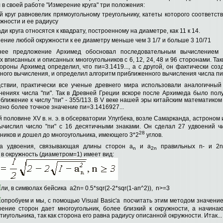
в своей работе "Измерение круга" три положения:
 круг равновелик прямоугольному треугольнику, катеты которого соответст
жности и ее радиусу
и круга относятся к квадрату, построенному на диаметре, как 11 к 14.
ние любой окружности к ее диаметру меньше чем 3 1/7 и больше 3 10/71
нее предложение Архимед обосновал последовательным вычислением 
 вписанных и описанных многоугольников с 6, 12, 24, 48 и 96 сторонами. Та
ороны Архимед определил, что пи=3.1419..., а с другой, он фактически соз
ого вычисления, и определил алгоритм приближенного вычисления числа пи
ствии, практически все ученые древнего мира использовали аналогичный
чнениях числа "пи". Так в Древней Греции вскоре после Архимеда было пол
ближение к числу "пи" - 355/113. В V веке нашей эры китайским математико
но более точное значение пи=3.1416927...
 половине XV в. н. э. в обсерватории Улугбека, возле Самарканда, астроном
ычислил число "пи" с 16 десятичными знаками. Он сделал 27 удвоений ч
28
ников и дошел до многоугольника, имеющего 3*2
углов.
а удвоения, связывающая длины сторон a
и a
правильных n- и 2n-
n
2n
в окружность (диаметром=1) имеет вид:
И
ли, в символах бейсика a2n= 0.5*sqr(2-2*sqr(1-an^2)), n>=3
П
опробуем и мы, с помощью Visual Basic'a посчитать этим методом значение
оение сторон дает многоугольник, более близкий к окружности, а начина
тиугольника, так как сторона его равна радиусу описанной окружности. Итак...