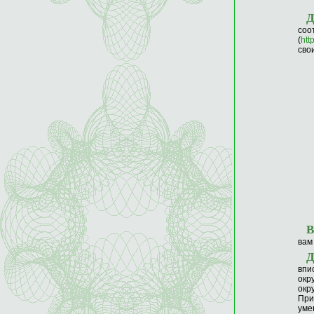
со
(
htt
сво
В
вам 
впи
окр
окр
При
уме