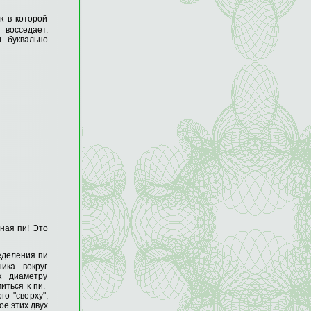
к в которой
сседает.
 буквально
ная пи! Это
еделения пи
ика вокруг
к диаметру
иться к пи.
го "сверху",
е этих двух