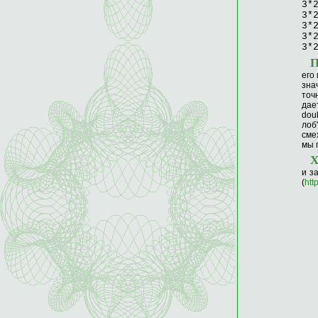
3*
3*
3*
3*
3*
его
зна
точ
дае
dou
лоб
сме
мы 
и з
(
htt