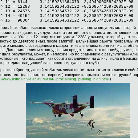
2^ 11 = 6144 3,14159261864079 -3,49490005824293E-08
2^ 12 = 12288 3,14159264532122 -8,26857426972083E-09
2^ 13 = 24576 3,14159264532122 -8,26857426972083E-09
2^ 14 = 49152 3,14159264532122 -8,26857426972083E-09
2^ 15 = 98304 3,14159264532122 -8,26857426972083E-09
П
ервый столбик показывает число сторон вписанного многоугольника, второй
 периметра к диаметру окружности, а третий - отклонение этого отношения о
чения пи. Уже на 12 шагу мы получаем 12288-угольник, который дает зн
ностью до девятого знака после запятой. Дальнейшая работа программы у
т, это связано с возведением в квадрат и извлечением корня из числа, объя
ble. Для применения метода удвоения придется искать какие-нибудь ухищрен
" дала результаты, может, и неплохие, но по сравнению с результатами Ал-
хотворные. Кто надумает, как обойти ограничения на длину числа в Бейсике
переходим в следующий зал нашего виртуального клуба.
Х
ристиан Крюзер, давний любитель числа пи не только взял это число с собой
аставил его (наверняка не спросив) совершить прыжок вместе с группой п
p://www.astro.univie.ac.at/~wasi/PI/proclaiming_pi/flying_high.html
)