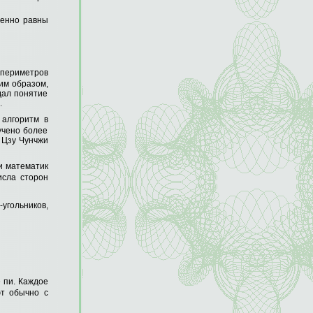
венно равны
периметров
ким образом,
дал понятие
.
 алгоритм в
учено более
м Цзу Чунчжи
 и математик
исла сторон
угольников,
 пи. Каждое
ют обычно с