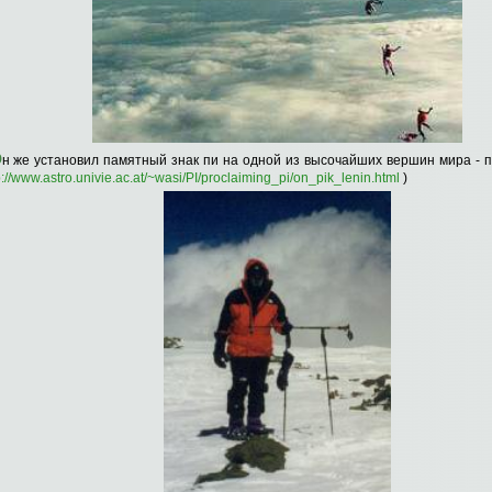
О
н же установил памятный знак пи на одной из высочайших вершин мира - п
p://www.astro.univie.ac.at/~wasi/PI/proclaiming_pi/on_pik_lenin.html
)