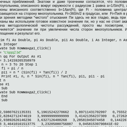
речных приближений. Знатоки и даже троечники согласятся, что полов
гоугольника, описанного вокруг окружности с радиусом 1 равна a=1/Sin(Fi),
роны вписанного соответственно b=1/tan(Fi), где Fi - половинка централ
рающегося на сторону многоугольника. Fi=360/n/2 в градусах, или Fi=Пи/n в
ки зрения методики "чистого" отыскания Пи здесь не все гладко, ведь при
ианы мы используем готовое известное значение пи, но у нас не стоит ак
ача методологической чистоты рассуждений, просто мы посмотрим, 
очняется" значение пи при увеличении числа сторон многоугольников.
лощение и результат его.
D
im fi As Double, pi As Double, pi1 As Double, i As Integer, n A
s Integer
vate Sub Комманда1_Click()
"c:\qqq2.txt"
 =
n qq For Output As #1
= 3.14159265358979
 n = 3 To 20 Step 1
 = pi / n
1 = n * (Sin(fi) + Tan(fi)) / 2
nt #1, n, n * Sin(fi), n * Tan(fi), pi1, pi1 - pi
t n
se #1
 Sub
vate Sub Комманда2_Click()
nd
 Sub
,59807621135331 5,19615242270662 3,89711431702997 0,755521
,82842712474619 3,99999999999999 3,41421356237309 0,272620
,93892626146236 3,6327126400268 3,28581945074458 0,1442267
 3,46410161513775 3,23205080756887 9,04581539790841E-02