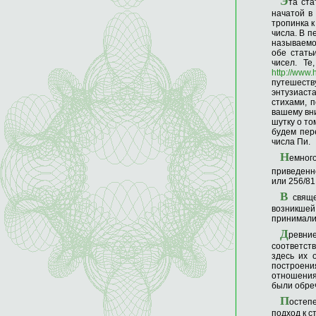
Э
та ста
начатой в
тропинка к
числа. В п
называемо
обе стать
чисел. Те
http://www.
путешест
энтузиаст
стихами, 
вашему вн
шутку о то
будем пер
числа Пи.
Н
емного
приведенно
или 256/81,
В
свяще
возникшей
принимали 
Д
ревни
соответст
здесь их 
построени
отношения 
были обре
П
остеп
подход к с