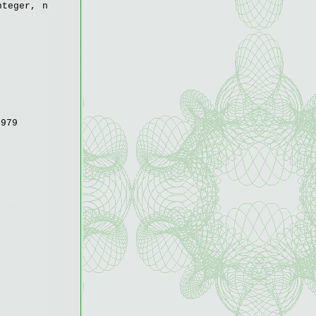
nteger, n
979