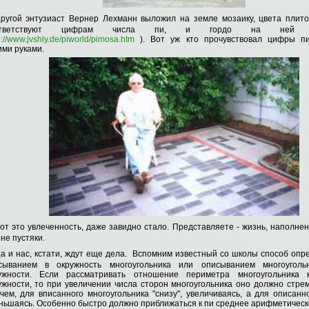
Д
ругой энтузиаст Вернер Лехманн выложил на земле мозаику, цвета плито
ответствуют цифрам числа пи, и гордо на ней во
p://www.jvshly.de/piworld/pimosa.htm
). Вот уж кто прочувствовал цифры пи
ими руками.
от это увлеченность, даже завидно стало. Представляете - жизнь, наполнен
не пустяки.
Д
а и нас, кстати, ждут еще дела. Вспомним известный со школы способ опр
сыванием в окружность многоугольника или описыванием многоугольн
ужности. Если рассматривать отношение периметра многоугольника 
ужности, то при увеличении числа сторон многоугольника оно должно стрем
чем, для вписанного многоугольника "снизу", увеличиваясь, а для описанно
ньшаясь. Особенно быстро должно приближаться к пи среднее арифметическо