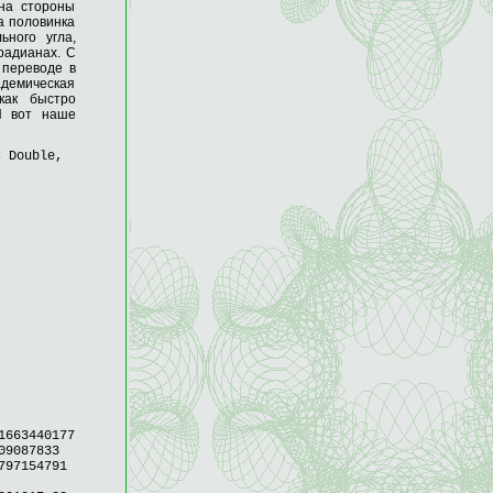
ина стороны
 а половинка
ьного угла,
 радианах. С
 переводе в
адемическая
как быстро
 И вот наше
s Double,
663440177
9087833
97154791