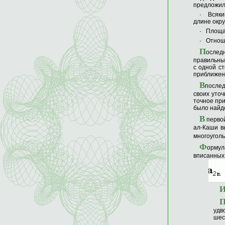
предложил 
· Всякий
длине окру
· Площад
· Отноше
П
ослед
правильных
с одной ст
приближенн
В
послед
своих уто
точное при
было найде
В
первой
ал-Каши в
многоуголь
Ф
ормул
вписанных 
удв
шес