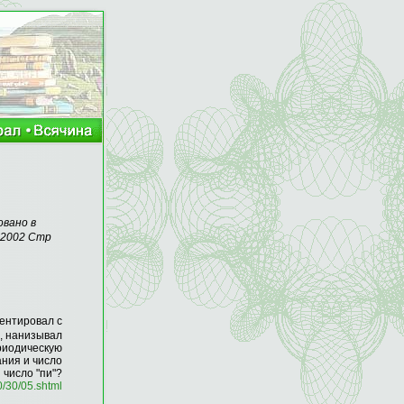
овано в
7 2002 Cтр
ентировал с
, нанизывал
риодическую
ания и число
 число "пи"?
0/30/05.shtml