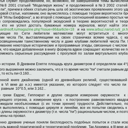
тья служит продолжением, но, возможно, не завершением темы вычислени
 №8 2001 статьей "Моделируя жизнь" и продолженной в №3 2002 статей
 пи", причем в обеих статьях речь шла об экзотических проявлениях этого у
ервой статье, напомним, оно вычислялось с помощью теории вероятности бр
й "Иглы Бюффона", а во второй с помощью соотношений взаимно простых чи
и сопровождались популярной экскурсией в теорию вероятностей и тео
, кто не успел достать бумажные номера журналов, могут найти эти
hardnsoft.ru/magazine.php?issue=86&article=18
и на
www.arbuz.narod.ru/z_pi.h
вующие по Сети любители математики могут встретиться с много
ами числа Пи, выставляющими на своих страничках всякие чудеса, с к
посвященными таинственному числу и даже клубами любителей числа Пи.
иманию некоторые исторические и программные этюды, связанные с числом 
м, что каждая добавленная в книгу формула вдвое сокращает количество ее 
емежать серьезные рассуждения с прогулкой по залам виртуального клуб
 истории. В Древнем Египте площадь круга диаметром d определяли как 4*(d
го выражения можно заключить, что в то время число "пи" считали равным др
 то есть пи=3.160...
нной книге джайнизма (одной из древнейших религий, существовавшей
 в VI веке до н.э.) имеется указание, из которого следует что число пи
равным 10^0.5, или 3.162...
е греки Евдокс, Гиппократ и другие сводили измерение окружности к 
вующего отрезка, а измерение круга - к построению равновеликого квадра
ожидали необъяснимые (с их точки зрения) трудности. Действительно, по
я выполнялись с помощью циркуля и линейки, все их попытки сводились 
длины окружности к диаметру (т.е. числа "пи") рациональным числом, и поэ
чены на провал.
енно древние ученые поняли бесплодность подобных попыток и стали иска
толь важной практической и теоретической проблеме. Так Архимед, в III веке 