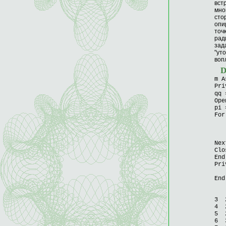
вст
мно
сто
опи
точ
рад
зад
"ут
воп
m A
Pri
qq
Ope
pi 
For
fi
pi
Pri
Nex
Clo
End
Pri
E
End
3 2
4 2
5 2
6 3