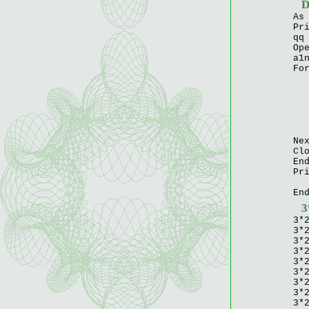
As
Pr
qq
Op
a1
Fo
m 
n 
a2
pi
Pr
a1
Ne
Cl
En
Pr
E
En
3
3*
3*
3*
3*
3*
3*
3*
3*
3*