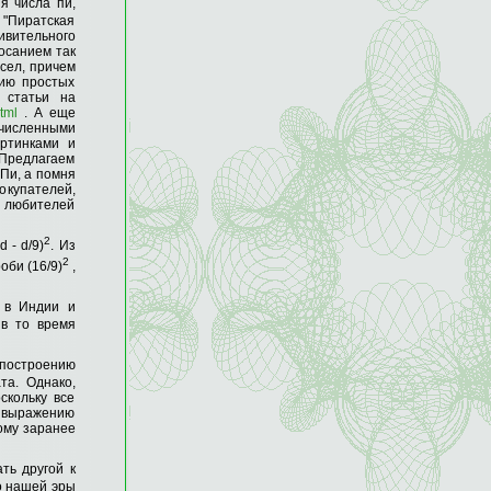
я числа пи,
 "Пиратская
дивительного
осанием так
сел, причем
рию простых
 статьи на
tml
. А еще
численными
артинками и
 Предлагаем
Пи, а помня
покупателей,
а любителей
2
 - d/9)
. Из
2
оби (16/9)
,
 в Индии и
 в то время
построению
та. Однако,
скольку все
к выражению
тому заранее
ть другой к
до нашей эры