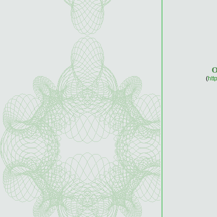
(
htt