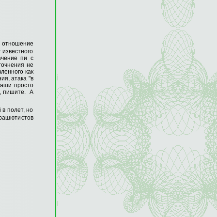
 - отношение
т известного
ачение пи с
точнения не
вленного как
ия, атака "в
Каши просто
, пишите. А
 в полет, но
арашютистов