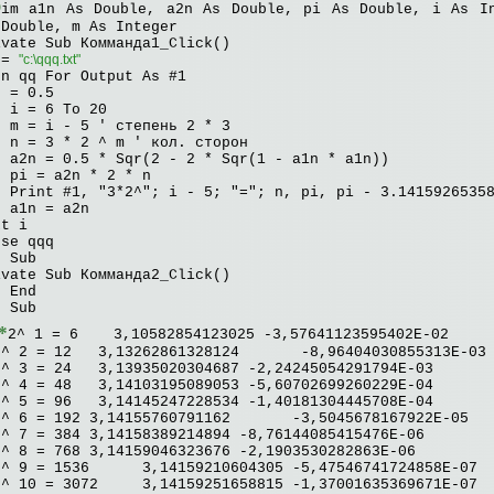
D
im a1n As Double, a2n As Double, pi As Double, i As I
 Double, m As Integer
ivate Sub Комманда1_Click()
 =
"c:\qqq.txt"
en qq For Output As #1
n = 0.5
r i = 6 To 20
= i - 5 ' степень 2 * 3
= 3 * 2 ^ m ' кол. сторон
n = 0.5 * Sqr(2 - 2 * Sqr(1 - a1n * a1n))
 = a2n * 2 * n
int #1, "3*2^"; i - 5; "="; n, pi, pi - 3.14159265358
n = a2n
xt i
ose qqq
d Sub
ivate Sub Комманда2_Click()
nd
d Sub
*
2^ 1 = 6 3,10582854123025 -3,57641123595402E-02
2^ 2 = 12 3,13262861328124 -8,96404030855313E-03
2^ 3 = 24 3,13935020304687 -2,24245054291794E-03
2^ 4 = 48 3,14103195089053 -5,60702699260229E-04
2^ 5 = 96 3,14145247228534 -1,40181304445708E-04
2^ 6 = 192 3,14155760791162 -3,5045678167922E-05
2^ 7 = 384 3,14158389214894 -8,76144085415476E-06
2^ 8 = 768 3,14159046323676 -2,1903530282863E-06
2^ 9 = 1536 3,14159210604305 -5,47546741724858E-07
2^ 10 = 3072 3,14159251658815 -1,37001635369671E-07